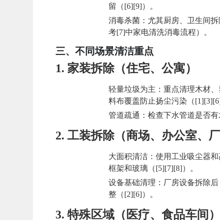
留（[6][9]）。
消毒杀菌
：尤其厨房、卫生间拆
考[7]中家电清洗消毒流程）。
三、不同场景清洁重点
1.
家装拆除（住宅、公寓）
轻量垃圾为主
：重点清理木材、
料布覆盖防止扬尘污染（[1][3][6
管道疏通
：检查下水管道是否有水
2.
工装拆除（商场、办公室、
大面积清洁
：使用工业吸尘器和
框架和玻璃（[5][7][8]）。
设备基础清理
：厂房设备拆除后
整（[2][6]）。
3.
特殊区域（医疗、食品车间