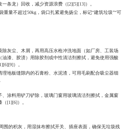
条龙）回收，减少资源浪费（[2][5][13]）。
重量不超过50kg，袋口扎紧避免扬尘，标记“建筑垃圾”“可
吸除灰尘、木屑，再用高压水枪冲洗地面（如厂房、工装场
（油漆、胶渍）用除胶剂或中性清洁剂擦拭，
避免使用强酸
1][6][9]）。
清理地板缝隙内的石膏粉、水泥渣，可用毛刷配合吸尘器细
）。
子、涂料用铲刀铲除，玻璃门窗用玻璃清洁剂擦拭，金属窗
[1][6]）。
周围的积灰，用湿抹布擦拭开关、插座表面，确保无垃圾残