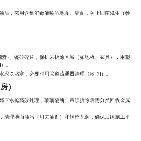
除后，需用含氯消毒液喷洒地面、墙面，防止细菌滋生（参
塑料、瓷砖碎片，保护未拆除区域（如地板、家具），用塑
]）。
泥块堵塞，必要时用管道疏通器清理（[6][7]）。
厂房）
高压水枪高效处理，玻璃隔断、吊顶拆除后需分类回收金属
，清理地面油污（用去油剂）和螺栓孔洞，确保后续施工平
）