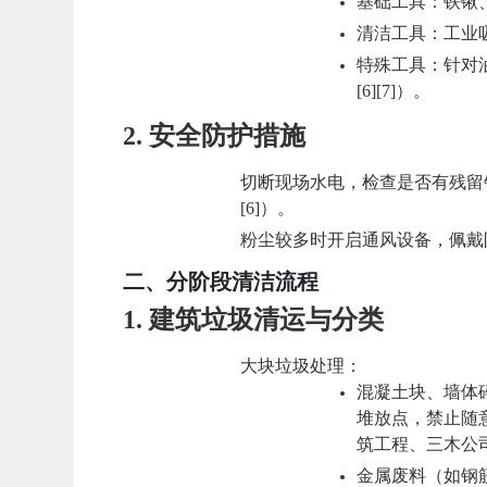
基础工具
：铁锹
清洁工具
：工业
特殊工具
：针对
[6][7]）。
2.
安全防护措施
切断现场水电，检查是否有残留钉
[6]）。
粉尘较多时开启通风设备，佩戴防
二、分阶段清洁流程
1.
建筑垃圾清运与分类
大块垃圾处理
：
混凝土块、墙体
堆放点，
禁止随
筑工程、三木公司等，
金属废料（如钢