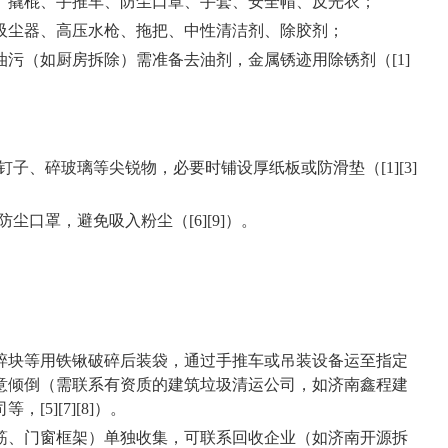
、撬棍、手推车、防尘口罩、手套、安全帽、反光衣；
吸尘器、高压水枪、拖把、中性清洁剂、除胶剂；
油污（如厨房拆除）需准备去油剂，金属锈迹用除锈剂（[1]
子、碎玻璃等尖锐物，必要时铺设厚纸板或防滑垫（[1][3]
尘口罩，避免吸入粉尘（[6][9]）。
碎块等用铁锹破碎后装袋，通过手推车或吊装设备运至指定
意倾倒
（需联系有资质的建筑垃圾清运公司，如济南鑫程建
[5][7][8]）。
筋、门窗框架）单独收集，可联系回收企业（如济南开源拆