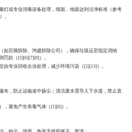
毒灯或专业消毒设备处理，墙面、地面达到洁净标准（参考
程）。
（如百顺拆除、鸿盛拆除公司），确保垃圾运至指定消纳
[5][6][7][8]）。
由专业回收企业处理，减少环境污染（[2][13]）。
篷布，防止运输途中扬尘；清洁废水需导入下水道，禁止直
避免产生有毒气体（[1][6]）。
污、粉尘，墙面、角落无残留腻子、胶渍；