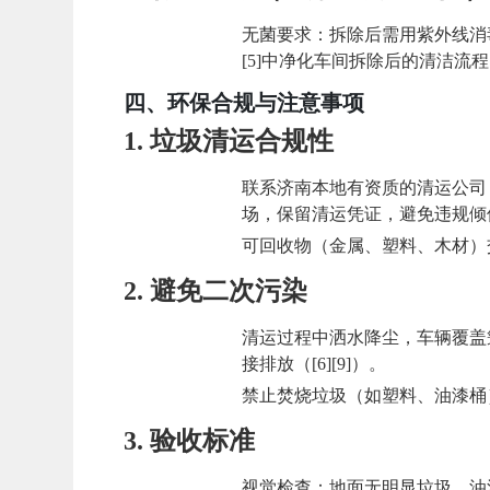
无菌要求
：拆除后需用紫外线消
[5]中净化车间拆除后的清洁流
四、环保合规与注意事项
1.
垃圾清运合规性
联系济南本地有资质的清运公司
场，保留清运凭证，避免违规倾倒罚款（
可回收物（金属、塑料、木材）交
2.
避免二次污染
清运过程中洒水降尘，车辆覆盖
接排放（[6][9]）。
禁止焚烧垃圾（如塑料、油漆桶），
3.
验收标准
视觉检查
：地面无明显垃圾、油