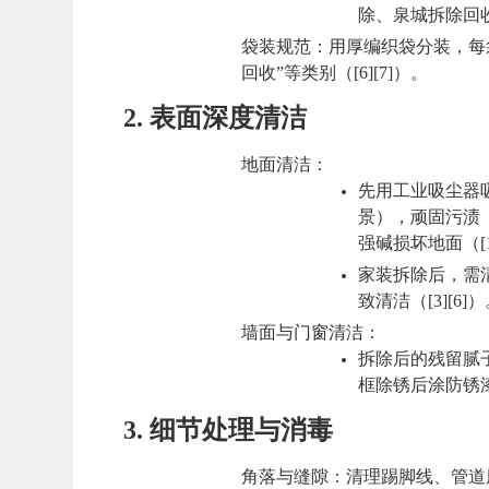
除、泉城拆除回收一
袋装规范
：用厚编织袋分装，每袋
回收”等类别（[6][7]）。
2.
表面深度清洁
地面清洁
：
先用工业吸尘器
景），顽固污渍
强碱损坏地面
（[
家装拆除后，需
致清洁（[3][6]
墙面与门窗清洁
：
拆除后的残留腻
框除锈后涂防锈漆（
3.
细节处理与消毒
角落与缝隙
：清理踢脚线、管道